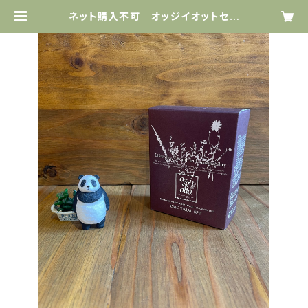
ネット購入不可 オッジイオットセラ
ムCMCトライアルセット(補修型CM
C) | カシュカシュヘア ネットSHO
P