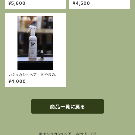
ｃ 2本セット
イル100ml
¥5,600
¥4,500
カシュカシュヘア おやまのプ
ロテクト 200ml
¥4,000
商品一覧に戻る
© カシュカシュヘア ネットSHOP