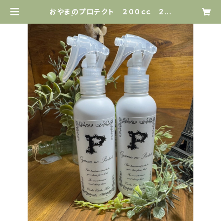
おやまのプロテクト ２００ｃｃ 2本
セット | カシュカシュヘア ネットSH
OP